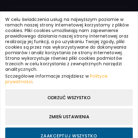
Systemy dla Firm
W celu świadczenia usług na najwyższym poziomie w
ramach naszej strony internetowej korzystamy z plików
cookies. Pliki cookies umożliwiają nam zapewnienie
Systemy dla Oświaty
prawidłowego działania naszej strony internetowej oraz
realizację jej funkcji, a po uzyskaniu Twojej zgody, pliki
cookies są przez nas wykorzystywane do dokonywania
pomiarów i analiz korzystania ze strony internetowej.
Usługi internetowe
Strona wykorzystuje również pliki cookies podmiotów
trzecich w celu korzystania z zewnętrznych narzędzi
analitycznych.
WizjaNet - o nas
Szczegółowe informacje znajdziesz w
Polityce
prywatności
.
Polityka prywatności
ODRZUĆ WSZYSTKO
ZMIEŃ USTAWIENIA
ZAAKCEPTUJ WSZYSTKO
©
2026
WizjaNet
. Wszystkie prawa zastrzeżone.